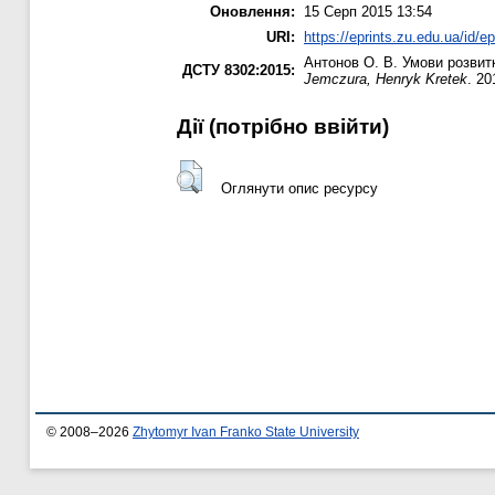
Оновлення:
15 Серп 2015 13:54
URI:
https://eprints.zu.edu.ua/id/e
Антонов О. В.
Умови розвитк
ДСТУ 8302:2015:
Jemczura, Henryk Kretek
. 20
Дії ​​(потрібно ввійти)
Оглянути опис ресурсу
© 2008–2026
Zhytomyr Ivan Franko State University