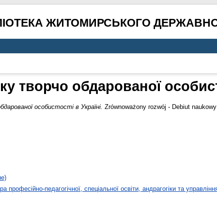
ЛІОТЕКА ЖИТОМИРСЬКОГО ДЕРЖАВНО
ку творчо обдарованої особисто
дарованої особистості в Україні.
Zrównoważony rozwój - Debiut naukowy 
не)
а професійно-педагогічної, спеціальної освіти, андрагогіки та управлінн