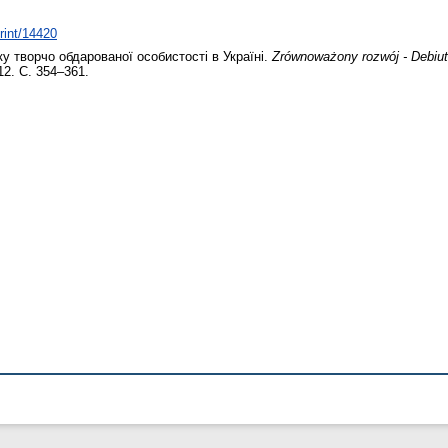
print/14420
у творчо обдарованої особистості в Україні.
Zrównoważony rozwój - Debiut
12. С. 354–361.