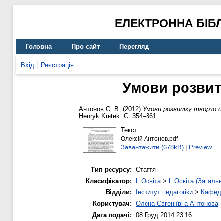
ЕЛЕКТРОННА БІБ
Головна
Про сайт
Перегляд
Вхід
Реєстрація
Умови розвит
Антонов О. В.
(2012)
Умови розвитку творчо об
Henryk Kretek. С. 354–361.
Текст
Олексій Антонов.pdf
Завантажити (678kB)
|
Preview
Тип ресурсу:
Стаття
Класифікатор:
L Освіта
>
L Освіта (Загаль
Відділи:
Інститут педагогіки
>
Кафедр
Користувач:
Олена Євгеніївна Антонова
Дата подачі:
08 Груд 2014 23:16