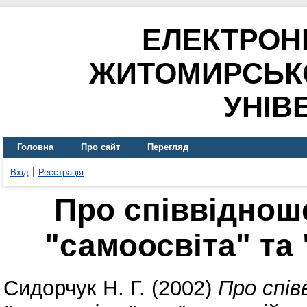
ЕЛЕКТРОН
ЖИТОМИРСЬК
УНІВ
Головна
Про сайт
Перегляд
Вхід
Реєстрація
Про співвіднош
"самоосвіта" та
Сидорчук Н. Г.
(2002)
Про спі