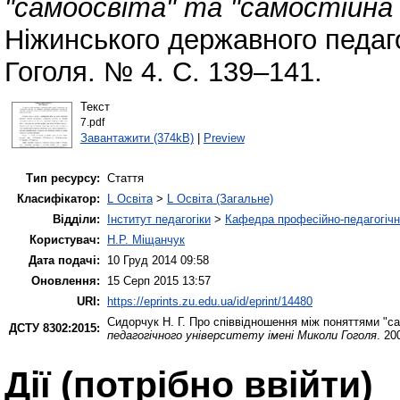
"самоосвіта" та "самостійна
Ніжинського державного педаго
Гоголя. № 4. С. 139–141.
Текст
7.pdf
Завантажити (374kB)
|
Preview
Тип ресурсу:
Стаття
Класифікатор:
L Освіта
>
L Освіта (Загальне)
Відділи:
Інститут педагогіки
>
Кафедра професійно-педагогічної
Користувач:
Н.Р. Міщанчук
Дата подачі:
10 Груд 2014 09:58
Оновлення:
15 Серп 2015 13:57
URI:
https://eprints.zu.edu.ua/id/eprint/14480
Сидорчук Н. Г.
Про співвідношення між поняттями "са
ДСТУ 8302:2015:
педагогічного університету імені Миколи Гоголя
. 20
Дії ​​(потрібно ввійти)