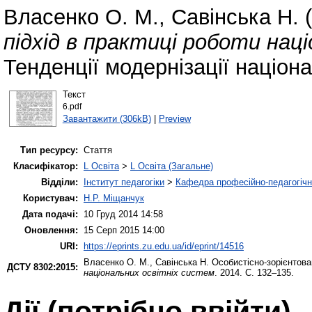
Власенко О. М.
,
Савінська Н.
(
підхід в практиці роботи нац
Тенденції модернізації націона
Текст
6.pdf
Завантажити (306kB)
|
Preview
Тип ресурсу:
Стаття
Класифікатор:
L Освіта
>
L Освіта (Загальне)
Відділи:
Інститут педагогіки
>
Кафедра професійно-педагогічної
Користувач:
Н.Р. Міщанчук
Дата подачі:
10 Груд 2014 14:58
Оновлення:
15 Серп 2015 14:00
URI:
https://eprints.zu.edu.ua/id/eprint/14516
Власенко О. М.
,
Савінська Н.
Особистісно-зорієнтован
ДСТУ 8302:2015:
національних освітніх систем
. 2014. С. 132–135.
Дії ​​(потрібно ввійти)