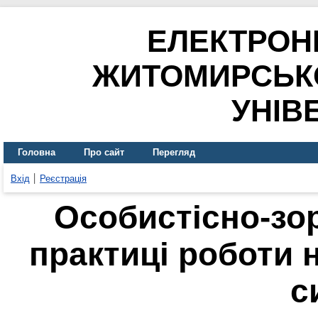
ЕЛЕКТРОН
ЖИТОМИРСЬК
УНІВ
Головна
Про сайт
Перегляд
Вхід
Реєстрація
Особистісно-зор
практиці роботи 
с