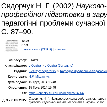
Сидорчук Н. Г.
(2002)
Науково-
професійної підготовки в зару
педагогічні проблеми сучасної 
С. 87–90.
Текст
3.pdf
Завантажити (212kB)
|
Preview
Тип ресурсу:
Стаття
Класифікатор:
L Освіта
>
L Освіта (Загальне)
Відділи:
Інститут педагогіки
>
Кафедра професійно-педагогічної
Користувач:
Н.Р. Міщанчук
Дата подачі:
15 Груд 2014 15:48
Оновлення:
15 Груд 2014 15:48
URI:
https://eprints.zu.edu.ua/id/eprint/14564
Сидорчук Н. Г.
Науково-дослідна робота як складова 
ДСТУ 8302:2015:
сучасної середньої та вищої освіти в Україні
. 2002. 