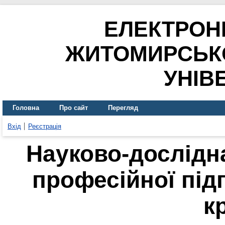
ЕЛЕКТРОН
ЖИТОМИРСЬК
УНІВ
Головна
Про сайт
Перегляд
Вхід
Реєстрація
Науково-дослідн
професійної під
к