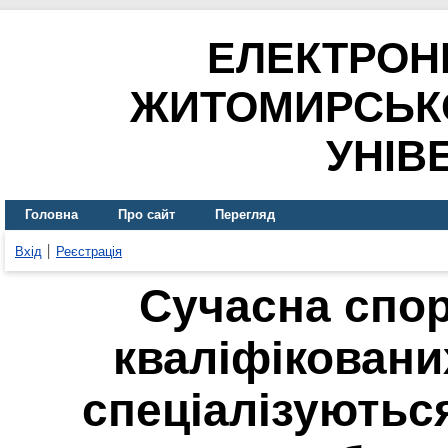
ЕЛЕКТРОН
ЖИТОМИРСЬК
УНІВ
Головна
Про сайт
Перегляд
Вхід
Реєстрація
Сучасна спор
кваліфіковани
спеціалізуютьс