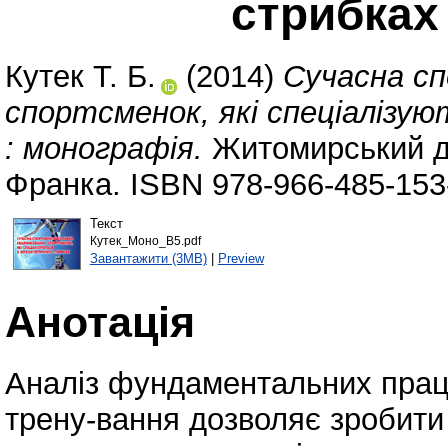
стрибках
Кутек Т. Б.
(2014)
Сучасна сп
спортсменок, які спеціалізу
: монографія.
Житомирський де
Франка. ISBN 978-966-485-153
Текст
Кутек_Моно_В5.pdf
Завантажити (3MB)
|
Preview
Анотація
Аналіз фундаментальних праць
трену-вання дозволяє зробити