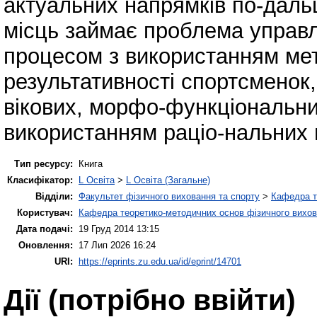
актуальних напрямків по-дальш
місць займає проблема управ
процесом з використанням мет
результативності спортсменок
вікових, морфо-функціональни
використанням раціо-нальних 
Тип ресурсу:
Книга
Класифікатор:
L Освіта
>
L Освіта (Загальне)
Відділи:
Факультет фізичного виховання та спорту
>
Кафедра т
Користувач:
Кафедра теоретико-методичних основ фізичного вихов
Дата подачі:
19 Груд 2014 13:15
Оновлення:
17 Лип 2026 16:24
URI:
https://eprints.zu.edu.ua/id/eprint/14701
Дії ​​(потрібно ввійти)