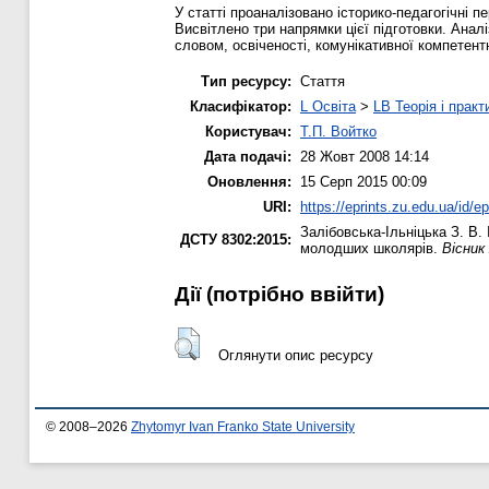
У статті проаналізовано історико-педагогічні
Висвітлено три напрямки цієї підготовки. Анал
словом, освіченості, комунікативної компетент
Тип ресурсу:
Стаття
Класифікатор:
L Освіта
>
LB Теорія і практ
Користувач:
Т.П. Войтко
Дата подачі:
28 Жовт 2008 14:14
Оновлення:
15 Серп 2015 00:09
URI:
https://eprints.zu.edu.ua/id/ep
Залібовська-Ільніцька З. В.
ДСТУ 8302:2015:
молодших школярів.
Вісник
Дії ​​(потрібно ввійти)
Оглянути опис ресурсу
© 2008–2026
Zhytomyr Ivan Franko State University