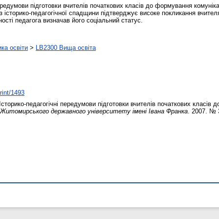
 передумови підготовки вчителів початкових класів до формування комуні
із історико-педагогічної спадщини підтверджує високе покликання вчител
ності педагога визначав його соціальний статус.
ика освіти
>
LB2300 Вища освіта
rint/1493
Історико-педагогічні передумови підготовки вчителів початкових класів 
 Житомирського державного університету імені Івана Франка
. 2007. № 