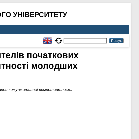
ГО УНІВЕРСИТЕТУ
ителів початкових
нтності молодших
вання комунікативної компетентності