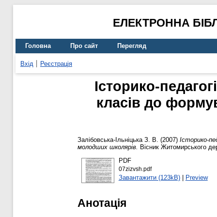
ЕЛЕКТРОННА БІБ
Головна
Про сайт
Перегляд
Вхід
Реєстрація
Історико-педагог
класів до форму
Залібовська-Ільніцька З. В.
(2007)
Історико-пе
молодших школярів.
Вісник Житомирського держ
PDF
07zizvsh.pdf
Завантажити (123kB)
|
Preview
Анотація