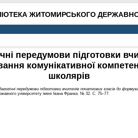
ЛІОТЕКА ЖИТОМИРСЬКОГО ДЕРЖАВНО
ічні передумови підготовки вч
вання комунікативної компете
школярів
дагогічні передумови підготовки вчителів початкових класів до форму
авного університету імені Івана Франка. № 32. С. 75–77.