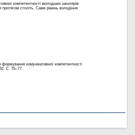
кативної компетентності молодших школярів.
я протягом століть. Саме рівень володіння
до формування комунікативної компетентності
32. С. 75–77.