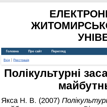
ЕЛЕКТРОН
ЖИТОМИРСЬК
УНІВ
Головна
Про сайт
Перегляд
Вхід
Реєстрація
Полікультурні заса
майбутн
Якса Н. В.
(2007)
Полікультурн