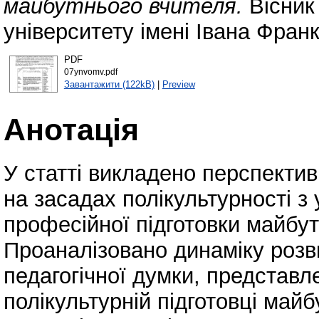
майбутнього вчителя.
Вісник
університету імені Івана Франк
PDF
07ynvomv.pdf
Завантажити (122kB)
|
Preview
Анотація
У статті викладено перспектив
на засадах полікультурності з
професійної підготовки майбутн
Проаналізовано динаміку розвит
педагогічної думки, представл
полікультурній підготовці май