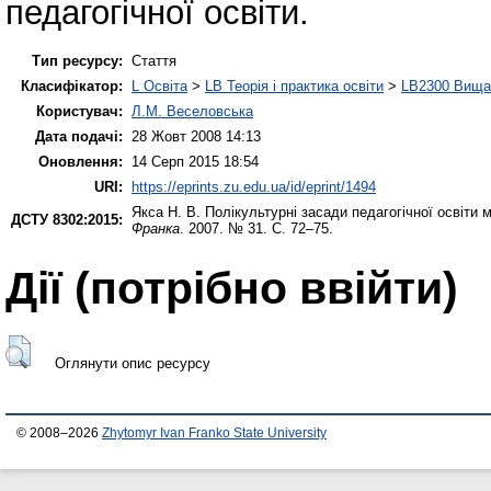
педагогічної освіти.
Тип ресурсу:
Стаття
Класифікатор:
L Освіта
>
LB Теорія і практика освіти
>
LB2300 Вища 
Користувач:
Л.М. Веселовська
Дата подачі:
28 Жовт 2008 14:13
Оновлення:
14 Серп 2015 18:54
URI:
https://eprints.zu.edu.ua/id/eprint/1494
Якса Н. В.
Полікультурні засади педагогічної освіти 
ДСТУ 8302:2015:
Франка
. 2007. № 31. С. 72–75.
Дії ​​(потрібно ввійти)
Оглянути опис ресурсу
© 2008–2026
Zhytomyr Ivan Franko State University