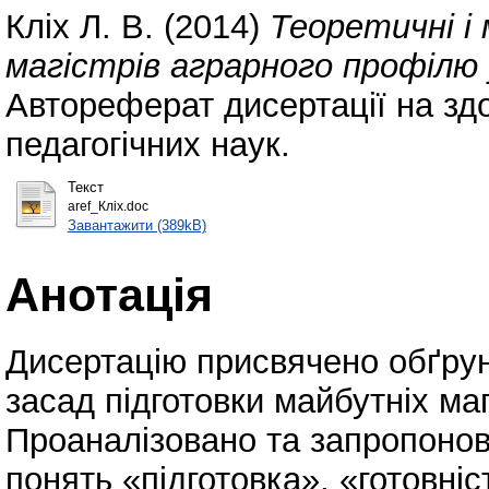
Кліх Л. В.
(2014)
Теоретичні і
магістрів аграрного профілю 
Автореферат дисертації на зд
педагогічних наук.
Текст
aref_Кліх.doc
Завантажити (389kB)
Анотація
Дисертацію присвячено обґрун
засад підготовки майбутніх ма
Проаналізовано та запропонов
понять «підготовка», «готовніс