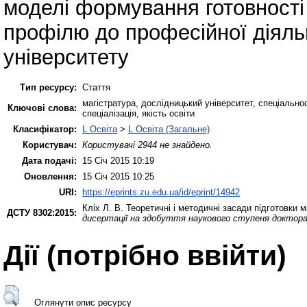
моделі формування готовності 
профілю до професійної діяль
університету
Тип ресурсу:
Стаття
магістратура, дослідницький університет, спеціальн
Ключові слова:
спеціалізація, якість освіти
Класифікатор:
L Освіта
>
L Освіта (Загальне)
Користувач:
Користувачі 2944 не знайдено.
Дата подачі:
15 Січ 2015 10:19
Оновлення:
15 Січ 2015 10:25
URI:
https://eprints.zu.edu.ua/id/eprint/14942
Кліх Л. В.
Теоретичні і методичні засади підготовки м
ДСТУ 8302:2015:
дисертації на здобуття наукового ступеня доктора
Дії ​​(потрібно ввійти)
Оглянути опис ресурсу