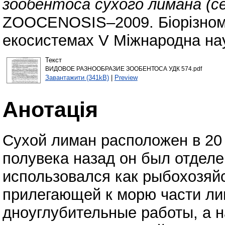
зообентоса сухого лимана (с
ZOOCENOSIS–2009. Біорізнома
екосистемах V Міжнародна нау
Текст
ВИДОВОЕ РАЗНООБРАЗИЕ ЗООБЕНТОСА УДК 574.pdf
Завантажити (341kB)
|
Preview
Анотація
Сухой лиман расположен в 20 
полувека назад он был отделе
использовался как рыбохозяй
прилегающей к морю части ли
дноуглубительные работы, а 