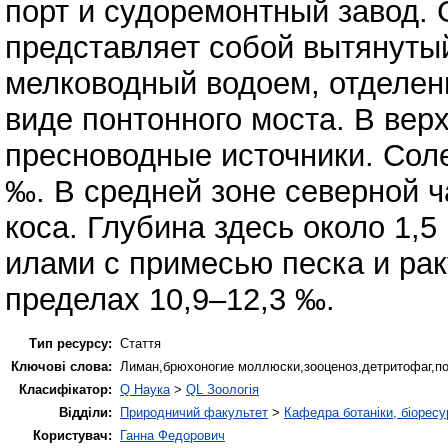
порт и судоремонтный завод.
представляет собой вытянуты
мелководный водоем, отделен
виде понтонного моста. В вер
пресноводные источники. Сол
‰. В средней зоне северной 
коса. Глубина здесь около 1,
илами с примесью песка и рак
пределах 10,9–12,3 ‰.
Тип ресурсу:
Стаття
Ключові слова:
Лиман,брюхоногие моллюски,зооценоз,детритофаг,п
Класифікатор:
Q Наука
>
QL Зоологія
Відділи:
Природничий факультет
>
Кафедра ботаніки, біоресу
Користувач:
Ганна Федорович