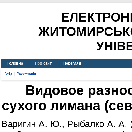
ЕЛЕКТРОН
ЖИТОМИРСЬК
УНІВ
Головна
Про сайт
Перегляд
Вхід
Реєстрація
Видовое разно
сухого лимана (се
Варигин А. Ю.
,
Рыбалко А. А.