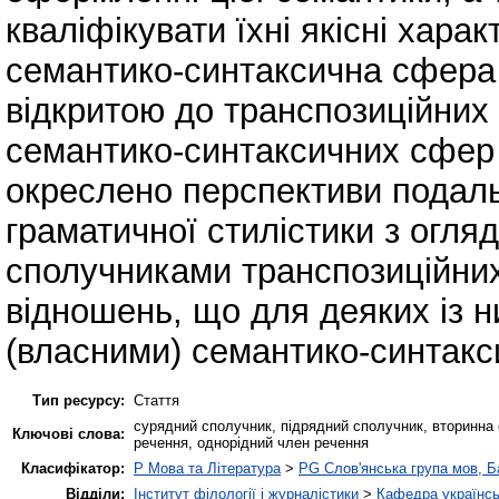
кваліфікувати їхні якісні хар
семантико-синтаксична сфера
відкритою до транспозиційних 
семантико-синтаксичних сфер 
окреслено перспективи подаль
граматичної стилістики з огля
сполучниками транспозиційни
відношень, що для деяких із н
(власними) семантико-синтак
Тип ресурсу:
Стаття
сурядний сполучник, підрядний сполучник, вторинна
Ключові слова:
речення, однорідний член речення
Класифікатор:
P Мова та Література
>
PG Слов'янська група мов, Ба
Відділи:
Інститут філології і журналістики
>
Кафедра українсь