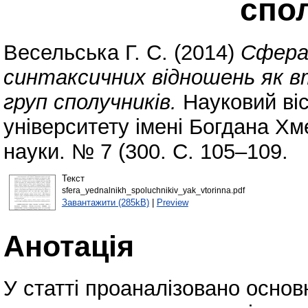
спо
Весельська Г. С.
(2014)
Сфера
синтаксичних відношень як 
груп сполучників.
Науковий віс
університету імені Богдана Хме
науки. № 7 (300. С. 105–109.
Текст
sfera_yednalnikh_spoluchnikiv_yak_vtorinna.pdf
Завантажити (285kB)
|
Preview
Анотація
У статті проаналізовано основ