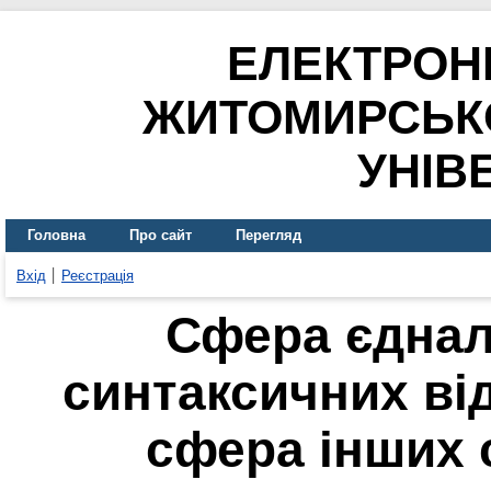
ЕЛЕКТРОН
ЖИТОМИРСЬК
УНІВ
Головна
Про сайт
Перегляд
Вхід
Реєстрація
Сфера єднал
синтаксичних ві
сфера інших 