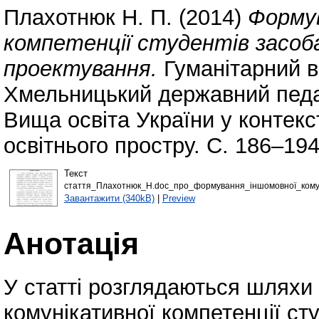
Плахотнюк Н. П.
(2014)
Формув
компетенції студентів засоб
проектування.
Гуманітарний в
Хмельницький державний педаго
Вища освіта України у контекст
освітнього простру. С. 186–194
Текст
стаття_Плахотнюк_Н.doc_про_формування_іншомовної_комуні
Завантажити (340kB)
|
Preview
Анотація
У статті розглядаються шлях
комунікативної компетенції ст