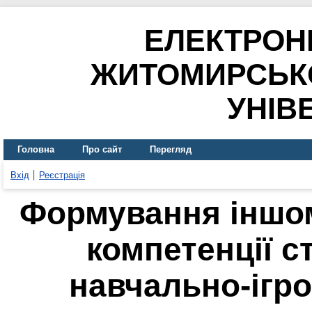
ЕЛЕКТРОН
ЖИТОМИРСЬК
УНІВ
Головна
Про сайт
Перегляд
Вхід
Реєстрація
Формування іншом
компетенції с
навчально-ігр