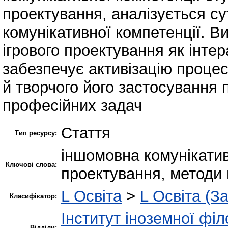
проектування, аналізується су
комунікативної компетенції. В
ігрового проектування як інтер
забезпечує активізацію проце
й творчого його застосування 
професійних задач
Стаття
Тип ресурсу:
іншомовна комунікатив
Ключові слова:
проектування, методи 
L Освіта
>
L Освіта (З
Класифікатор:
Інститут іноземної філ
Відділи: