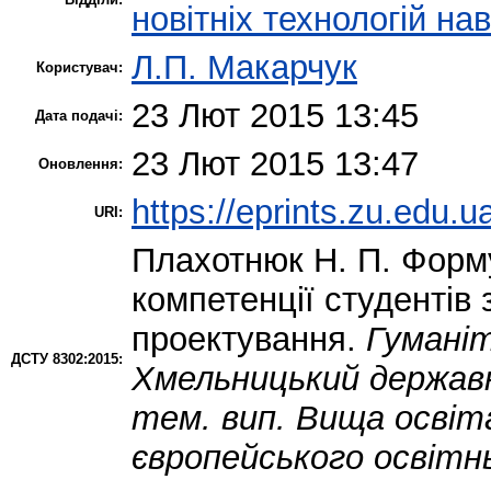
новітніх технологій на
Л.П. Макарчук
Користувач:
23 Лют 2015 13:45
Дата подачі:
23 Лют 2015 13:47
Оновлення:
https://eprints.zu.edu.u
URI:
Плахотнюк Н. П.
Форму
компетенції студентів
проектування.
Гуманіт
ДСТУ 8302:2015:
Хмельницький державн
тем. вип. Вища освіта
європейського освітн