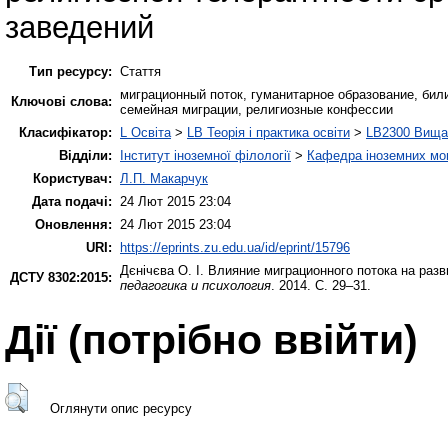
заведений
Тип ресурсу:
Стаття
миграционный поток, гуманитарное образование, бил
Ключові слова:
семейная миграции, религиозные конфессии
Класифікатор:
L Освіта
>
LB Теорія і практика освіти
>
LB2300 Вища 
Відділи:
Інститут іноземної філології
>
Кафедра іноземних мов 
Користувач:
Л.П. Макарчук
Дата подачі:
24 Лют 2015 23:04
Оновлення:
24 Лют 2015 23:04
URI:
https://eprints.zu.edu.ua/id/eprint/15796
Дєнічєва О. І.
Влияние миграционного потока на разв
ДСТУ 8302:2015:
педагогика и психология
. 2014. С. 29–31.
Дії ​​(потрібно ввійти)
Оглянути опис ресурсу