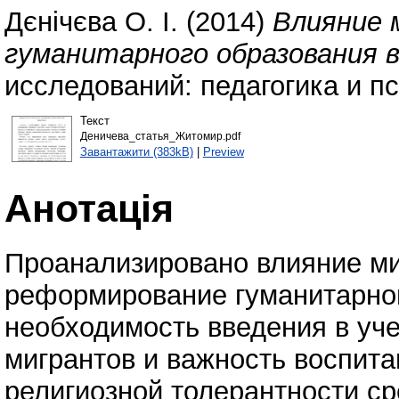
Дєнічєва О. І.
(2014)
Влияние 
гуманитарного образования 
исследований: педагогика и пс
Текст
Деничева_статья_Житомир.pdf
Завантажити (383kB)
|
Preview
Анотація
Проанализировано влияние ми
реформирование гуманитарног
необходимость введения в уч
мигрантов и важность воспита
религиозной толерантности с