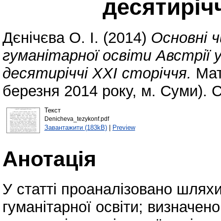
десятирічч
Дєнічєва О. І.
(2014)
Основні 
гуманітарної освіти Австрії 
десятиріччі ХХІ сторіччя.
Мате
березня 2014 року, м. Суми). С
Текст
Denicheva_tezykonf.pdf
Завантажити (183kB)
|
Preview
Анотація
У статті проаналізовано шлях
гуманітарної освіти; визначено