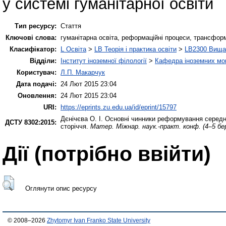
у системі гуманітарної освіти
Тип ресурсу:
Стаття
Ключові слова:
гуманітарна освіта, реформаційні процеси, трансформа
Класифікатор:
L Освіта
>
LB Теорія і практика освіти
>
LB2300 Вища 
Відділи:
Інститут іноземної філології
>
Кафедра іноземних мов 
Користувач:
Л.П. Макарчук
Дата подачі:
24 Лют 2015 23:04
Оновлення:
24 Лют 2015 23:04
URI:
https://eprints.zu.edu.ua/id/eprint/15797
Дєнічєва О. І.
Основні чинники реформування середньо
ДСТУ 8302:2015:
сторіччя.
Матер. Міжнар. наук.-практ. конф. (4–5 бе
Дії ​​(потрібно ввійти)
Оглянути опис ресурсу
© 2008–2026
Zhytomyr Ivan Franko State University