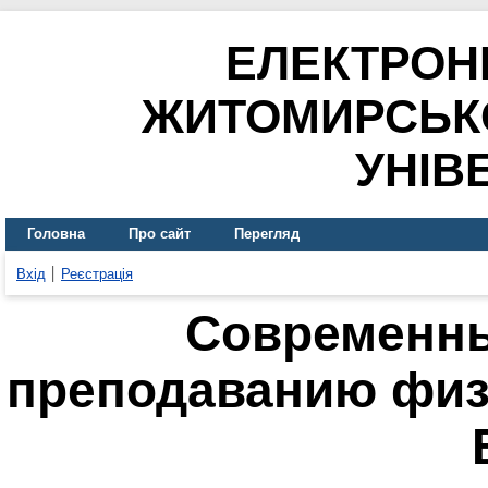
ЕЛЕКТРОН
ЖИТОМИРСЬК
УНІВ
Головна
Про сайт
Перегляд
Вхід
Реєстрація
Современны
преподаванию физ