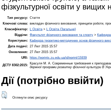
фізкультурної освіти у вищих
Тип ресурсу:
Стаття
Ключові слова:
викладач фізичного виховання, принципи роботи, про
Класифікатор:
L Освіта
>
L Освіта (Загальне)
Відділи:
Факультет фізичного виховання та спорту
>
Кафедра 
Користувач:
Кафедра теоретико-методичних основ фізичного вихо
Дата подачі:
27 Лют 2015 15:57
Оновлення:
27 Лют 2015 15:57
URI:
https://eprints.zu.edu.ua/id/eprint/15939
Красуля М. А.
Современные требования к преподава
ДСТУ 8302:2015:
держної програми розвитку фізичної культури В Укра
Дії ​​(потрібно ввійти)
Оглянути опис ресурсу