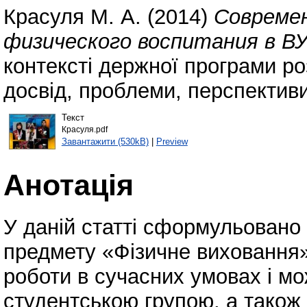
Красуля М. А.
(2014)
Современ
физического воспитания в ВУ
контексті держної програми ро
досвід, проблеми, перспективи
Текст
Красуля.pdf
Завантажити (530kB)
|
Preview
Анотація
У даній статті сформульовано
предмету «Фізичне виховання»
роботи в сучасних умовах і мо
студентською групою, а також