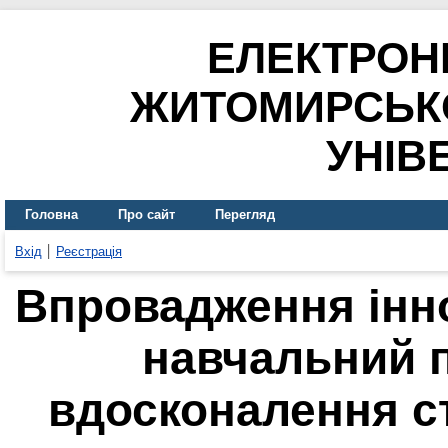
ЕЛЕКТРОН
ЖИТОМИРСЬК
УНІВ
Головна
Про сайт
Перегляд
Вхід
Реєстрація
Впровадження інно
навчальний 
вдосконалення с