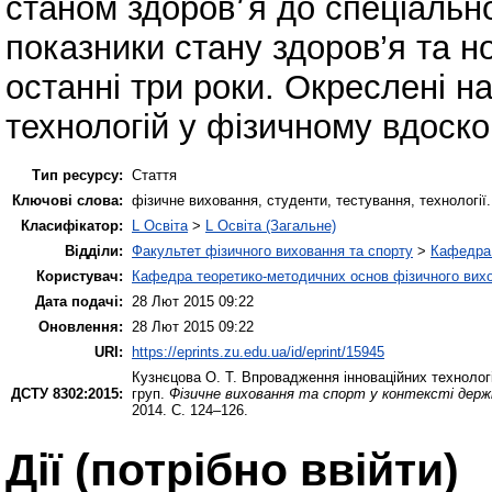
станом здоров׳я до спеціальної медичної групи. Представлені
показники стану здоров’я та н
останні три роки. Окреслені н
технологій у фізичному вдоско
Тип ресурсу:
Стаття
Ключові слова:
фізичне виховання, студенти, тестування, технології.
Класифікатор:
L Освіта
>
L Освіта (Загальне)
Відділи:
Факультет фізичного виховання та спорту
>
Кафедра 
Користувач:
Кафедра теоретико-методичних основ фізичного вихо
Дата подачі:
28 Лют 2015 09:22
Оновлення:
28 Лют 2015 09:22
URI:
https://eprints.zu.edu.ua/id/eprint/15945
Кузнєцова О. Т.
Впровадження інноваційних технологі
ДСТУ 8302:2015:
груп.
Фізичне виховання та спорт у контексті держн
2014. С. 124–126.
Дії ​​(потрібно ввійти)