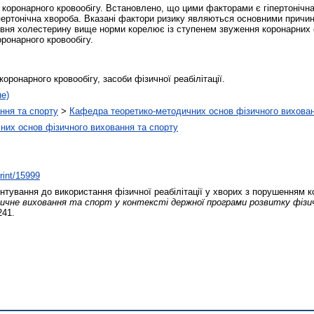
коронарного кровообігу. Встановлено, що цими факторами є гіпертонічна
іпертонічна хвороба. Вказані фактори ризику являються основними причи
вня холестерину вище норми корелює із ступенем звуження коронарних 
оронарного кровообігу.
оронарного кровообігу, засоби фізичної реабілітації.
не)
ння та спорту
>
Кафедра теоретико-методичних основ фізичного вихован
них основ фізичного виховання та спорту
print/15999
тування до використання фізичної реабілітації у хворих з порушенням к
зичне виховання та спорт у контексті держної програми розвитку фізичн
241.