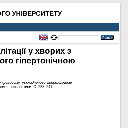
ГО УНІВЕРСИТЕТУ
ітації у хворих з
ого гіпертонічною
 кровообігу, ускладненого гіпертонічною
леми, перспективи. С. 238–241.