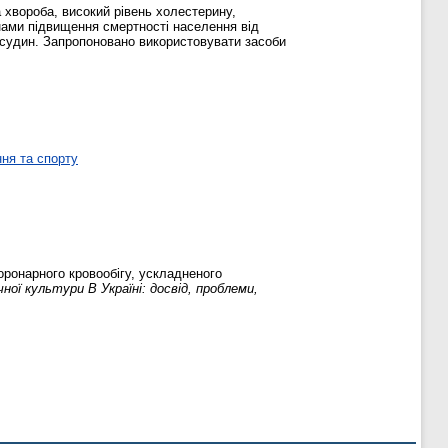
 хвороба, високий рівень холестерину,
нами підвищення смертності населення від
судин. Запропоновано використовувати засоби
ня та спорту
оронарного кровообігу, ускладненого
ої культури В Україні: досвід, проблеми,