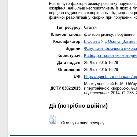
Розглянуто фактори ризику розвитку порушень 
ожиріння, найбільш несприятливим із яких є г
серцево-судинних захворювань. Підвищення рі
фізичної реабілітації у хворих при порушенні к
Тип ресурсу:
Стаття
Ключові слова:
фактори ризику, порушення к
Класифікатор:
L Освіта
>
L Освіта (Загаль
Відділи:
Факультет фізичного вихова
Користувач:
Кафедра теоретико-методич
Дата подачі:
28 Лют 2015 16:28
Оновлення:
28 Лют 2015 16:28
URI:
https://eprints.zu.edu.ua/id/e
Манжуловський В. М.
Обґрун
ДСТУ 8302:2015:
гіпертонічною хворобою.
Фі
перспективи
. 2014. С. 238–
Дії ​​(потрібно ввійти)
Оглянути опис ресурсу