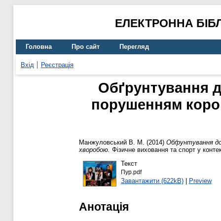
ЕЛЕКТРОННА БІБ
Головна
Про сайт
Перегляд
Вхід
Реєстрація
Обґрунтування до
порушенням корон
Манжуловський В. М.
(2014)
Обґрунтування до
хворобою.
Фізичне виховання та спорт у контек
Текст
Пур.pdf
Завантажити (622kB)
|
Preview
Анотація