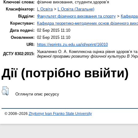
Ключові слова:
фізичне виховання, студенти,здоров’я
Класифікатор:
L Освіта
>
L Освіта (Загальне)
Відділи:
Факультет фізичного виховання та спорту
>
Кафедра 
Користувач:
Кафедра теоретико-методичних основ фізичного вихо
Дата подачі:
02 Бер 2015 11:10
Оновлення:
02 Бер 2015 11:10
URI:
https://eprints.zu.edu.ua/id/eprint/16010
Ушкаленко О. А.
Комплексна оцінка рівня здоров’я т
ДСТУ 8302:2015:
держної програми розвитку фізичної культури В Укра
Дії ​​(потрібно ввійти)
Оглянути опис ресурсу
© 2008–2026
Zhytomyr Ivan Franko State University