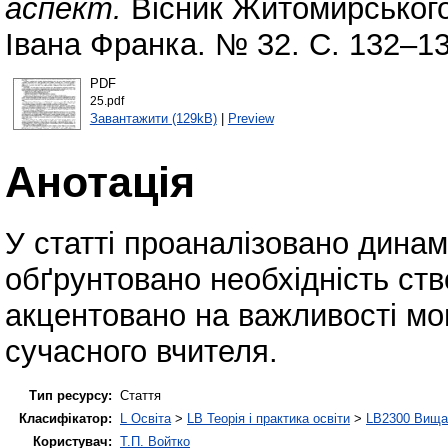
аспект.
Вісник Житомирського
Івана Франка. № 32. С. 132–13
PDF
25.pdf
Завантажити (129kB)
|
Preview
Анотація
У статті проаналізовано дина
обґрунтовано необхідність ств
акцентовано на важливості мо
сучасного вчителя.
Тип ресурсу:
Стаття
Класифікатор:
L Освіта
>
LB Теорія і практика освіти
>
LB2300 Вища 
Користувач:
Т.П. Войтко