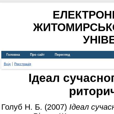
ЕЛЕКТРОН
ЖИТОМИРСЬК
УНІВ
Головна
Про сайт
Перегляд
Вхід
Реєстрація
Ідеал сучасно
ритори
Голуб Н. Б.
(2007)
Ідеал суча