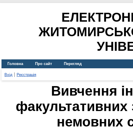
ЕЛЕКТРОН
ЖИТОМИРСЬК
УНІВ
Головна
Про сайт
Перегляд
Вхід
Реєстрація
Вивчення і
факультативних 
немовних 