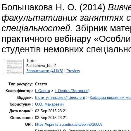
Большакова Н. О.
(2014)
Вивче
факультативних заняттях 
спеціальностей.
Збірник матер
практичного вебінару «Особли
студентів немовних спеціально
Текст
Bolshakova_N.pdf
Завантажити (411kB)
|
Preview
Тип ресурсу:
Стаття
Класифікатор:
L Освіта
>
L Освіта (Загальне)
Відділи:
Інститут іноземної філології
>
Кафедра іноземних мов 
Користувач:
О.О. Макаревич
Дата подачі:
03 Бер 2015 23:21
Оновлення:
03 Бер 2015 23:21
URI:
https://eprints.zu.edu.ua/id/eprint/16069