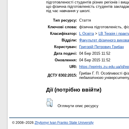
підготовленості студентів різних регіонів і ви
що фізична підготовленість студентів закладає
під час навчання у школі.
Тип ресурсу:
Стаття
Ключові слова:
фізична підготовленість, фі
Класифікатор:
L Освіта
>
LB Теорія і практ
Відділи:
Факультет фізичного вихова
Користувач:
Григорій Петрович Грибан
Дата подачі:
04 Бер 2015 11:52
Оновлення:
04 Бер 2015 11:52
URI:
https://eprints.zu.edu.ua/id/e
Грибан Г. П.
Особливості фіз
ДСТУ 8302:2015:
педагогічного університету
Дії ​​(потрібно ввійти)
Оглянути опис ресурсу
© 2008–2026
Zhytomyr Ivan Franko State University