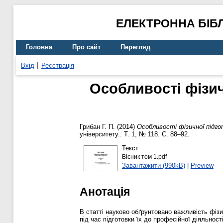
ЕЛЕКТРОННА БІБ
Головна
Про сайт
Перегляд
Вхід
Реєстрація
Особливості фізич
Грибан Г. П.
(2014)
Особливості фізичної підго
університету.. Т. 1, № 118. С. 88–92.
Текст
Вісник том 1.pdf
Завантажити (990kB)
|
Preview
Анотація
В статті науково обґрунтовано важливість фізи
під час підготовки їх до професійної діяльност