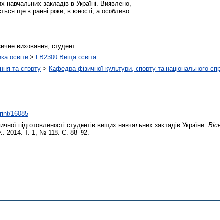
щих навчальних закладів в Україні. Виявлено,
ться ще в ранні роки, в юності, а особливо
зичне виховання, студент.
ика освіти
>
LB2300 Вища освіта
ння та спорту
>
Кафедра фізичної культури, спорту та національного сп
print/16085
ичної підготовленості студентів вищих навчальних закладів України.
Віс
.
. 2014. Т. 1, № 118. С. 88–92.