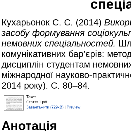
спеці
Кухарьонок С. С.
(2014)
Викор
засобу формування соціокуль
немовних спеціальностей.
Шля
комунікативних бар’єрів: мето
дисциплін студентам немовних
міжнародної науково-практично
2014 року). С. 80–84.
Текст
Стаття 1.pdf
Завантажити (729kB)
|
Preview
Анотація