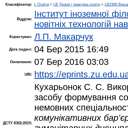
Класифікатор:
L Освіта
>
LB Теорія і практика освіти
>
LB2300 Вища 
Інститут іноземної філ
Відділи:
новітніх технологій на
Л.П. Макарчук
Користувач:
04 Бер 2015 16:49
Дата подачі:
07 Бер 2016 03:03
Оновлення:
https://eprints.zu.edu.u
URI:
Кухарьонок С. С.
Викор
засобу формування соц
немовних спеціальнос
комунікативних бар’є
ДСТУ 8302:2015: