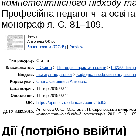
компетентнісного підходу та
Професійна педагогічна освіта
монографія. С. 81–109.
Текст
Антонова ОЄ.pdf
Завантажити (727kB)
|
Preview
Тип ресурсу:
Стаття
Класифікатор:
L Освіта
>
LB Теорія і практика освіти
>
LB2300 Вища 
Відділи:
Інститут педагогіки
>
Кафедра професійно-педагогічної
Користувач:
Олена Євгеніївна Антонова
Дата подачі:
11 Бер 2015 00:11
Оновлення:
11 Бер 2015 00:11
URI:
https://eprints.zu.edu.ua/id/eprint/16303
Антонова О. Є.
,
Маслак Л. П.
Європейській вимір ком
ДСТУ 8302:2015:
компетентнісний підхід: монографія
. 2011. С. 81–109
Дії ​​(потрібно ввійти)