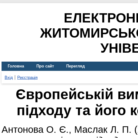
ЕЛЕКТРОН
ЖИТОМИРСЬК
УНІВ
Головна
Про сайт
Перегляд
Вхід
Реєстрація
Європейській ви
підходу та його 
Антонова О. Є.
,
Маслак Л. П.
(