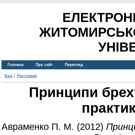
ЕЛЕКТРОН
ЖИТОМИРСЬК
УНІВ
Головна
Про сайт
Перегляд
Вхід
Реєстрація
Принципи брехт
практи
Авраменко П. М.
(2012)
Принц