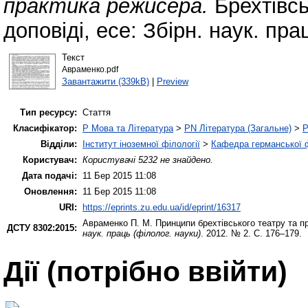
практика режисера.
Брехтівськ
доповіді, есе: Збірн. наук. пра
Текст
Авраменко.pdf
Завантажити (339kB)
|
Preview
Тип ресурсу:
Стаття
Класифікатор:
P Мова та Література
>
PN Література (Загальне)
>
P
Відділи:
Інститут іноземної філології
>
Кафедра германської фі
Користувач:
Користувачі 5232 не знайдено.
Дата подачі:
11 Бер 2015 11:08
Оновлення:
11 Бер 2015 11:08
URI:
https://eprints.zu.edu.ua/id/eprint/16317
Авраменко П. М.
Принципи брехтівського театру та п
ДСТУ 8302:2015:
наук. праць (філолог. науки)
. 2012. № 2. С. 176–179.
Дії ​​(потрібно ввійти)