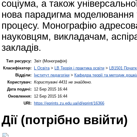
соціума, а також універсально
нова парадигма моделювання т
процесу. Монографію адресова
науковцям, викладачам, аспір
закладів.
Тип ресурсу:
Звіт (Монографія)
Класифікатор:
L Освіта
>
LB Теорія і практика освіти
>
LB1501 Початк
Відділи:
Інститут педагогіки
>
Кафедра теорії та методик дошкіл
Користувач:
Користувачі 4431 не знайдено.
Дата подачі:
12 Бер 2015 16:44
Оновлення:
12 Бер 2015 16:44
URI:
https://eprints.zu.edu.ua/id/eprint/16366
Дії ​​(потрібно ввійти)