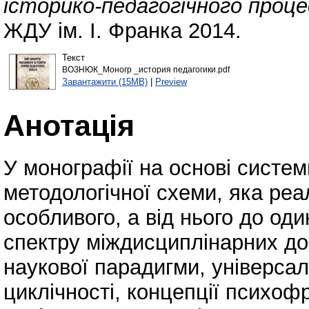
історико-педагогічного проце
ЖДУ ім. І. Франка 2014.
Текст
ВОЗНЮК_Моногр _история педагогики.pdf
Завантажити (15MB)
|
Preview
Анотація
У монографії на основі систем
методологічної схеми, яка реа
особливого, а від нього до од
спектру міждисциплінарних до
наукової парадигми, універсал
циклічності, концепції психоф