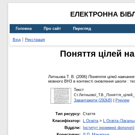
ЕЛЕКТРОННА БІБ
Головна
Про сайт
Перегляд
Вхід
Реєстрація
Поняття цілей на
Литньова Т. В.
(2006)
Поняття цілей навчання 
мовного ВНЗ в контексті оновлення школи : тези 
Текст
Ст.Литньової_Т.В._Поняття_цілей_
Завантажити (292kB)
|
Preview
Тип ресурсу:
Стаття
Класифікатор:
L Освіта
>
L Освіта (Загаль
Відділи:
Інститут іноземної філології
Користувач:
Л.П. Макарчук