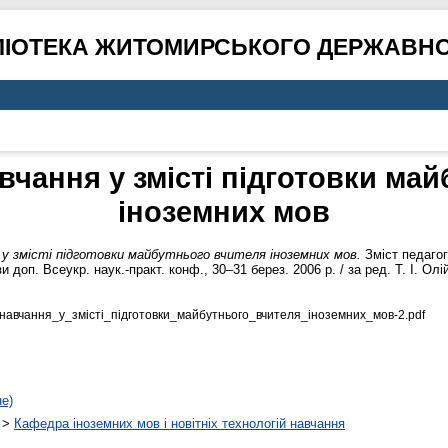
ЛІОТЕКА ЖИТОМИРСЬКОГО ДЕРЖАВНО
вчання у змісті підготовки ма
іноземних мов
у змісті підготовки майбутнього вчителя іноземних мов.
Зміст педагог
доп. Всеукр. наук.-практ. конф., 30–31 берез. 2006 р. / за ред. Т. І. Олі
навчання_у_змісті_підготовки_майбутнього_вчителя_іноземних_мов-2.pdf
не)
>
Кафедра іноземних мов і новітніх технологій навчання