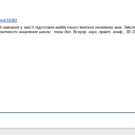
print/16382
 навчання у змісті підготовки майбутнього вчителя іноземних мов.
Зміст
тексті оновлення школи : тези доп. Всеукр. наук.-практ. конф., 30–31 бе