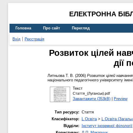
ЕЛЕКТРОННА БІБ
Головна
Про сайт
Перегляд
Вхід
Реєстрація
Розвиток цілей нав
дії 
Литньова Т. В.
(2006)
Розвиток цілей навчання 
національного педагогічного університету імен
Текст
Стаття_(Луганськ).pdf
Завантажити (353kB)
|
Preview
Тип ресурсу:
Стаття
Класифікатор:
L Освіта
>
L Освіта (Загаль
Відділи:
Інститут іноземної філології
Користувач:
Л.П. Макарчук