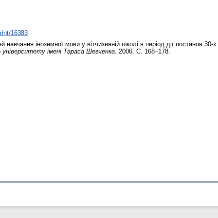
print/16383
й навчання іноземної мови у вітчизняній школі в період дії постанов 30-х
о університету імені Тараса Шевченка
. 2006. С. 168–178.