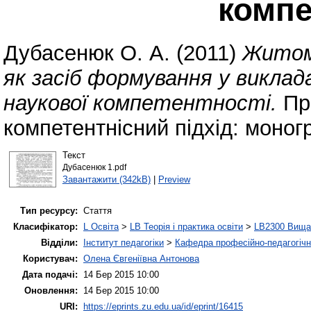
компе
Дубасенюк О. А.
(2011)
Житом
як засіб формування у виклада
наукової компетентності.
Про
компетентнісний підхід: моног
Текст
Дубасенюк 1.pdf
Завантажити (342kB)
|
Preview
Тип ресурсу:
Стаття
Класифікатор:
L Освіта
>
LB Теорія і практика освіти
>
LB2300 Вища 
Відділи:
Інститут педагогіки
>
Кафедра професійно-педагогічної
Користувач:
Олена Євгеніївна Антонова
Дата подачі:
14 Бер 2015 10:00
Оновлення:
14 Бер 2015 10:00
URI:
https://eprints.zu.edu.ua/id/eprint/16415