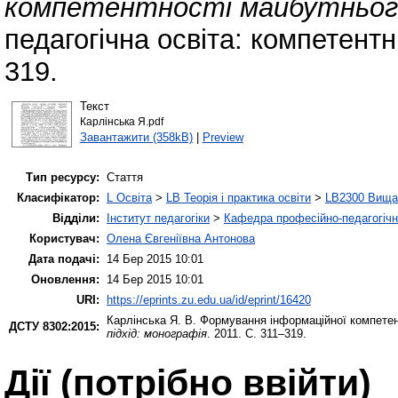
компетентності майбутнього
педагогічна освіта: компетентн
319.
Текст
Карлінська Я.pdf
Завантажити (358kB)
|
Preview
Тип ресурсу:
Стаття
Класифікатор:
L Освіта
>
LB Теорія і практика освіти
>
LB2300 Вища 
Відділи:
Інститут педагогіки
>
Кафедра професійно-педагогічної
Користувач:
Олена Євгеніївна Антонова
Дата подачі:
14 Бер 2015 10:01
Оновлення:
14 Бер 2015 10:01
URI:
https://eprints.zu.edu.ua/id/eprint/16420
Карлінська Я. В.
Формування інформаційної компетент
ДСТУ 8302:2015:
підхід: монографія
. 2011. С. 311–319.
Дії ​​(потрібно ввійти)