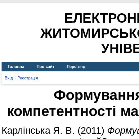
ЕЛЕКТРОН
ЖИТОМИРСЬК
УНІВ
Головна
Про сайт
Перегляд
Вхід
Реєстрація
Формування
компетентності ма
Карлінська Я. В.
(2011)
Формув