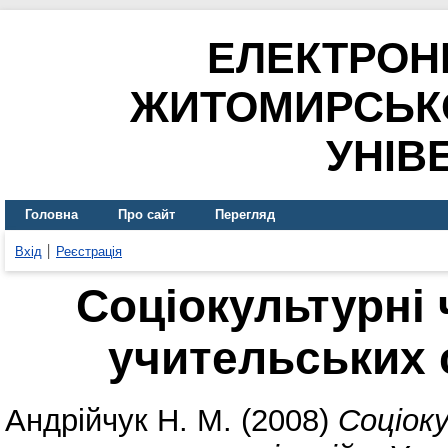
ЕЛЕКТРОН
ЖИТОМИРСЬК
УНІВ
Головна
Про сайт
Перегляд
Вхід
Реєстрація
Соціокультурні
учительських с
Андрійчук Н. М.
(2008)
Соціок