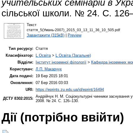
учительських семінарій в Укра
сільської школи. № 24. С. 126
Текст
стаття_5(Умань-2007)_2015_03_13_11_36_10_505.pdf
Завантажити (315kB)
|
Preview
Тип ресурсу:
Стаття
Класифікатор:
L Освіта
>
L Освіта (Загальне)
Відділи:
Інститут іноземної філології
>
Кафедра іноземних мов 
Користувач:
Л.П. Макарчук
Дата подачі:
19 Бер 2015 18:01
Оновлення:
07 Бер 2016 03:03
URI:
https://eprints.zu.edu.ua/id/eprint/16494
Андрійчук Н. М.
Соціокультурні чинники заснування у
ДСТУ 8302:2015:
2008. № 24. С. 126–130.
Дії ​​(потрібно ввійти)