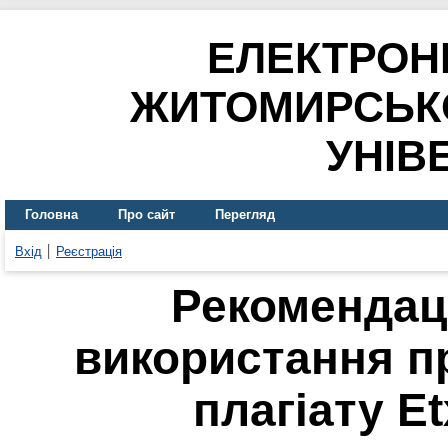
ЕЛЕКТРОН
ЖИТОМИРСЬК
УНІВ
Головна
Про сайт
Перегляд
Вхід
Реєстрація
Рекомендації
використання п
плагіату E