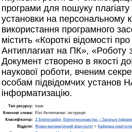
програми для пошуку плагіату
установки на персональному ко
використання програмного зас
містить «Короткі відомості про
Антиплагиат на ПК», «Роботу 
Документ створено в якості до
наукової роботи, вченим секр
особам підвідомчих установ НА
інформатизацію.
Тип ресурсу:
Інше
Ключові слова:
Etxt Антиплагиат, інструкція
Класифікатор:
Z Бібліографія, Бібліотекознавство, і Загальні Інфор
Відділи:
Фізико-математичний факультет
>
Кафедра комп’ютер