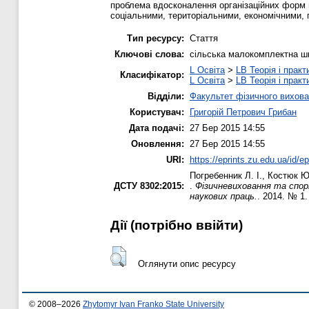
проблема вдосконалення організаційних форм 
соціальними, територіальними, економічними,
Тип ресурсу:
Стаття
Ключові слова:
сільська малокомплектна шк
L Освіта
>
LB Теорія і практ
Класифікатор:
L Освіта
>
LB Теорія і практ
Відділи:
Факультет фізичного вихова
Користувач:
Григорій Петрович Грибан
Дата подачі:
27 Бер 2015 14:55
Оновлення:
27 Бер 2015 14:55
URI:
https://eprints.zu.edu.ua/id/e
Погребенник Л. І.
,
Костюк Ю
ДСТУ 8302:2015:
.
Фізичневиховання та спорт
наукових праць.
. 2014. № 1.
Дії ​​(потрібно ввійти)
Оглянути опис ресурсу
© 2008–2026
Zhytomyr Ivan Franko State University