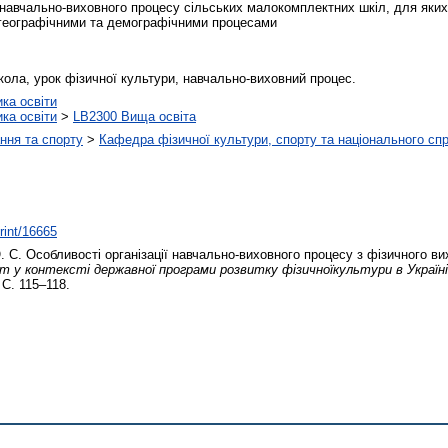
навчально-виховного процесу сільських малокомплектних шкіл, для яких
 географічними та демографічними процесами
ола, урок фізичної культури, навчально-виховний процес.
ика освіти
ика освіти
>
LB2300 Вища освіта
ння та спорту
>
Кафедра фізичної культури, спорту та національного сп
print/16665
. С.
Особливості організації навчально-виховного процесу з фізичного в
 у контексті державної програми розвитку фізичноїкультури в Україні:
 С. 115–118.