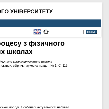
ГО УНІВЕРСИТЕТУ
роцесу з фізичного
их школах
 сільських малокомплектних школах.
пективи: збірник наукових праць.. № 1. С. 115–
вської молоді. Особливої актуальності набуває