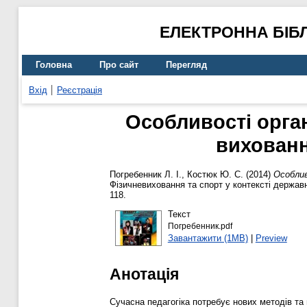
ЕЛЕКТРОННА БІБ
Головна
Про сайт
Перегляд
Вхід
Реєстрація
Особливості орган
вихованн
Погребенник Л. І.
,
Костюк Ю. С.
(2014)
Особлив
Фізичневиховання та спорт у контексті державн
118.
Текст
Погребенник.pdf
Завантажити (1MB)
|
Preview
Анотація
Сучасна педагогіка потребує нових методів та 