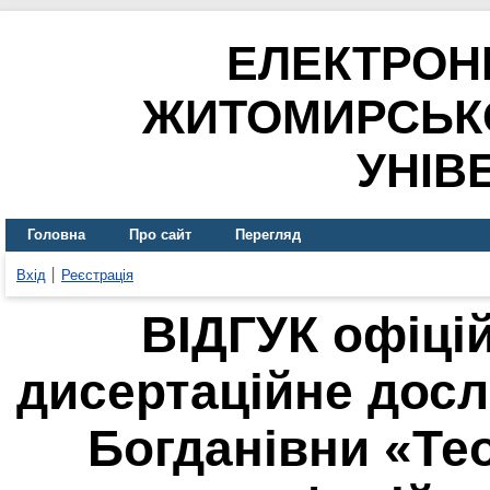
ЕЛЕКТРОН
ЖИТОМИРСЬК
УНІВ
Головна
Про сайт
Перегляд
Вхід
Реєстрація
ВІДГУК офіці
дисертаційне дос
Богданівни «Тео