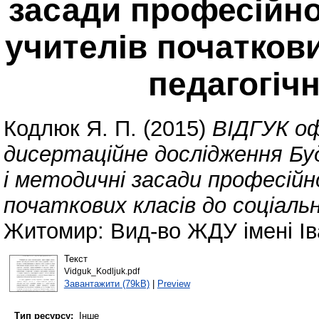
засади професійно
учителів початкови
педагогічн
Кодлюк Я. П.
(2015)
ВІДГУК оф
дисертаційне дослідження Бу
і методичні засади професійн
початкових класів до соціальн
Житомир: Вид-во ЖДУ імені Ів
Текст
Vidguk_Kodljuk.pdf
Завантажити (79kB)
|
Preview
Тип ресурсу:
Інше