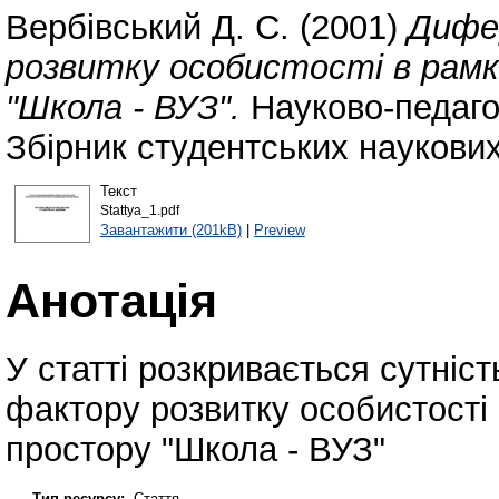
Вербівський Д. С.
(2001)
Дифе
розвитку особистості в рамк
"Школа - ВУЗ".
Науково-педагог
Збірник студентських наукових 
Текст
Stattya_1.pdf
Завантажити (201kB)
|
Preview
Анотація
У статті розкривається сутніс
фактору розвитку особистості 
простору "Школа - ВУЗ"
Тип ресурсу:
Стаття