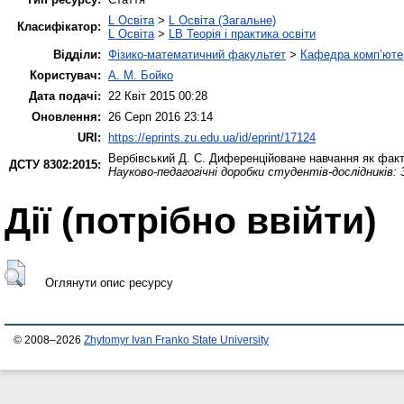
L Освіта
>
L Освіта (Загальне)
Класифікатор:
L Освіта
>
LB Теорія і практика освіти
Відділи:
Фізико-математичний факультет
>
Кафедра комп’ютер
Користувач:
А. М. Бойко
Дата подачі:
22 Квіт 2015 00:28
Оновлення:
26 Серп 2016 23:14
URI:
https://eprints.zu.edu.ua/id/eprint/17124
Вербівський Д. С.
Диференційоване навчання як факто
ДСТУ 8302:2015:
Науково-педагогічні доробки студентів-дослідників:
Дії ​​(потрібно ввійти)
Оглянути опис ресурсу
© 2008–2026
Zhytomyr Ivan Franko State University