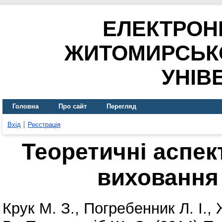
ЕЛЕКТРОН
ЖИТОМИРСЬК
УНІВ
Головна
Про сайт
Перегляд
Вхід
Реєстрація
Теоретичні аспек
виховання
Крук М. З.
,
Погребенник Л. І.
,