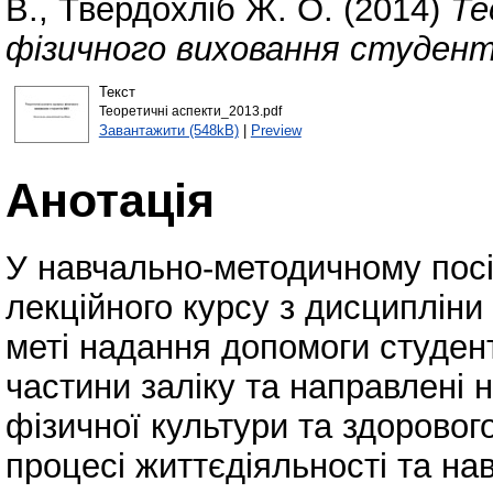
В.
,
Твердохліб Ж. О.
(2014)
Те
фізичного виховання студент
Текст
Теоретичні аспекти_2013.pdf
Завантажити (548kB)
|
Preview
Анотація
У навчально-методичному пос
лекційного курсу з дисципліни
меті надання допомоги студен
частини заліку та направлені
фізичної культури та здоровог
процесі життєдіяльності та на