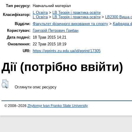
Тип ресурсу:
Навчальний матеріал
L Освіта
>
LB Теорія і практика освіти
Класифікатор:
L Освіта
>
LB Теорія і практика освіти
>
LB2300 Вища о
Відділи:
Факультет фізичного виховання та спорту
>
Кафедра ф
Користувач:
Григорій Петрович Грибан
Дата подачі:
18 Трав 2015 14:21
Оновлення:
22 Трав 2015 18:19
URI:
https://eprints.zu.edu.ua/id/eprint/17305
Дії ​​(потрібно ввійти)
Оглянути опис ресурсу
© 2008–2026
Zhytomyr Ivan Franko State University