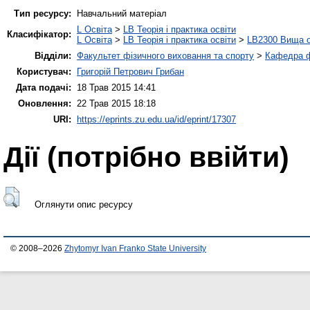
Тип ресурсу:
Навчальний матеріал
L Освіта
>
LB Теорія і практика освіти
Класифікатор:
L Освіта
>
LB Теорія і практика освіти
>
LB2300 Вища о
Відділи:
Факультет фізичного виховання та спорту
>
Кафедра ф
Користувач:
Григорій Петрович Грибан
Дата подачі:
18 Трав 2015 14:41
Оновлення:
22 Трав 2015 18:18
URI:
https://eprints.zu.edu.ua/id/eprint/17307
Дії ​​(потрібно ввійти)
Оглянути опис ресурсу
© 2008–2026
Zhytomyr Ivan Franko State University