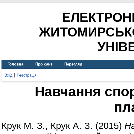
ЕЛЕКТРОН
ЖИТОМИРСЬК
УНІВ
Головна
Про сайт
Перегляд
Вхід
Реєстрація
Навчання спо
пл
Крук М. З.
,
Крук А. З.
(2015)
Н