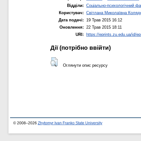
Відділи:
Соціально-психологічний фа
Користувач:
Світлана Миколаївна Коляд
Дата подачі:
19 Трав 2015 16:12
Оновлення:
22 Трав 2015 18:11
URI:
https://eprints.zu.edu.ua/id/ep
Дії ​​(потрібно ввійти)
Оглянути опис ресурсу
© 2008–2026
Zhytomyr Ivan Franko State University