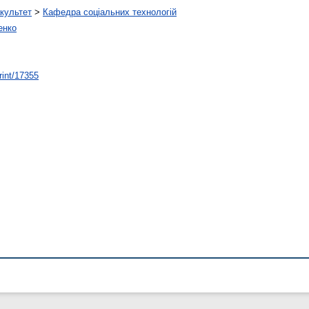
культет
>
Кафедра соціальних технологій
енко
rint/17355