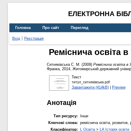
ЕЛЕКТРОННА БІБ
Головна
Про сайт
Перегляд
Вхід
Реєстрація
Реміснича освіта в 
Ситняківська С. М.
(2009)
Реміснича освіта в 
Франка, 2014, Житомирський державний універс
Текст
титул_ситняківська.pdf
Завантажити (414kB)
|
Preview
Анотація
Тип ресурсу:
Інше
Ключові слова:
реміснича освіта, розвиток
Класифікатор:
L Освіта
>
LA Історія освіти