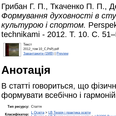
Грибан Г. П.
,
Ткаченко П. П.
,
Д
Формування духовності в сту
культурою і спортом.
Perspek
technikami - 2012. Т. 10. С. 51–
Текст
2012_том 10_С‚РѕРј.pdf
Завантажити (1MB)
|
Preview
Анотація
В статті говориться, що фізичн
формувати всебічно і гармоній
Тип ресурсу:
Стаття
L Освіта
>
LB Теорія і практика освіти
Класифікатор: