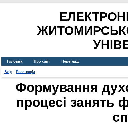
ЕЛЕКТРОН
ЖИТОМИРСЬК
УНІВ
Головна
Про сайт
Перегляд
Вхід
Реєстрація
Формування духо
процесі занять 
с