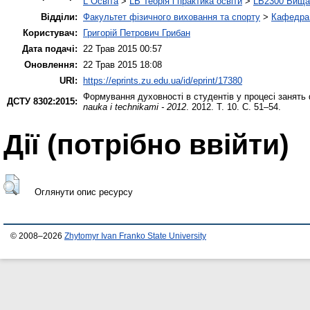
L Освіта
>
LB Теорія і практика освіти
>
LB2300 Вища 
Відділи:
Факультет фізичного виховання та спорту
>
Кафедра 
Користувач:
Григорій Петрович Грибан
Дата подачі:
22 Трав 2015 00:57
Оновлення:
22 Трав 2015 18:08
URI:
https://eprints.zu.edu.ua/id/eprint/17380
Формування духовності в студентів у процесі занять ф
ДСТУ 8302:2015:
nauka i technikami - 2012
. 2012. Т. 10. С. 51–54.
Дії ​​(потрібно ввійти)
Оглянути опис ресурсу
© 2008–2026
Zhytomyr Ivan Franko State University