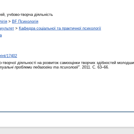
ей, учбово-творча діяльність
ігія
>
BF Психологія
акультет
>
Кафедра соціальної та практичної психології
а
print/17402
-творчої діяльності на розвиток самооцінки творчих здібностей молодш
туальні проблеми педагогіки та психології"
. 2011. С. 63–66.