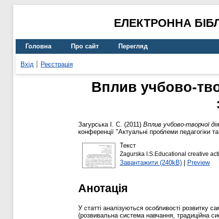
ЕЛЕКТРОННА БІБ
Головна
Про сайт
Перегляд
Вхід
Реєстрація
Вплив учбово-тво
Загурська І. С.
(2011)
Вплив учбово-творчої ді
конференції "Актуальні проблеми педагогіки та 
Текст
Zagurska I.S.Educational creative activ
Завантажити (240kB)
|
Preview
Анотація
У статті аналізуються особливості розвитку са
(розвивальна система навчання, традиційна си