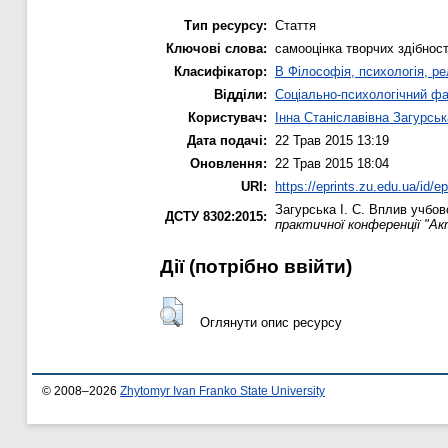
Тип ресурсу:
Стаття
Ключові слова:
самооцінка творчих здібност
Класифікатор:
B Філософія, психологія, рел
Відділи:
Соціально-психологічний ф
Користувач:
Інна Станіславівна Загурськ
Дата подачі:
22 Трав 2015 13:19
Оновлення:
22 Трав 2015 18:04
URI:
https://eprints.zu.edu.ua/id/e
Загурська І. С.
Вплив учбово
ДСТУ 8302:2015:
практичної конференції "Ак
Дії ​​(потрібно ввійти)
Оглянути опис ресурсу
© 2008–2026
Zhytomyr Ivan Franko State University