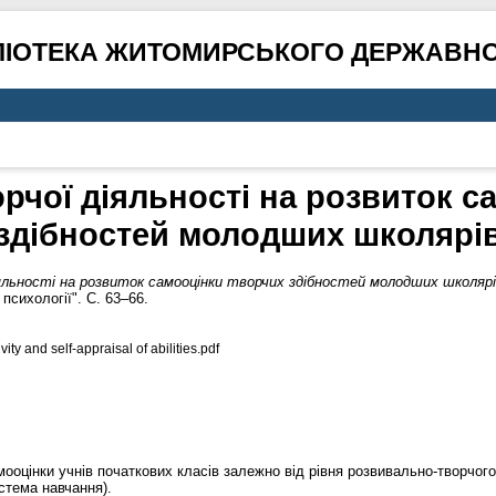
ЛІОТЕКА ЖИТОМИРСЬКОГО ДЕРЖАВНО
рчої діяльності на розвиток с
здібностей молодших школярі
яльності на розвиток самооцінки творчих здібностей молодших школярі
психології". С. 63–66.
ity and self-appraisal of abilities.pdf
мооцінки учнів початкових класів залежно від рівня розвивально-творчого
стема навчання).