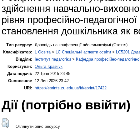
здійснення навчально-виховно
рівня професійно-педагогічної
становлення дошкільника як вс
Тип ресурсу:
Доповідь на конференції або симпозіумі (Стаття)
Класифікатор:
L Освіта
>
LC Спеціальні аспекти освіти
>
LC5201 Дода
Відділи:
Інститут педагогіки
>
Кафедра професійно-педагогічної,
Користувач:
Ольга Кравчук
Дата подачі:
22 Трав 2015 23:45
Оновлення:
12 Лип 2026 23:42
URI:
https://eprints.zu.edu.ua/id/eprint/17422
Дії ​​(потрібно ввійти)
Оглянути опис ресурсу