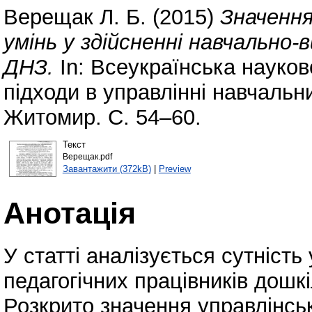
Верещак Л. Б.
(2015)
Значення
умінь у здійсненні навчально
ДНЗ.
In: Всеукраїнська науко
підходи в управлінні навчальн
Житомир. С. 54–60.
Текст
Верещак.pdf
Завантажити (372kB)
|
Preview
Анотація
У статті аналізується сутніст
педагогічних працівників дошк
Розкрито значення управлінськ