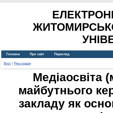
ЕЛЕКТРОН
ЖИТОМИРСЬК
УНІВ
Головна
Про сайт
Перегляд
Вхід
Реєстрація
Медіаосвіта (
майбутнього ке
закладу як осно