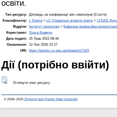
освіти.
Тип ресурсу:
Доповідь на конференції або симпозіумі (Стаття)
Класифікатор:
L Освіта
>
LC Спеціальні аспекти освіти
>
LC5201 Дода
Відділи:
Інститут педагогіки
>
Кафедра професійно-педагогічної,
Користувач:
Ольга Кравчук
Дата подачі:
25 Трав 2015 08:44
Оновлення:
12 Лип 2026 23:27
URI:
https://eprints.zu.edu.ua/id/eprint/17433
Дії ​​(потрібно ввійти)
Оглянути опис ресурсу
© 2008–2026
Zhytomyr Ivan Franko State University