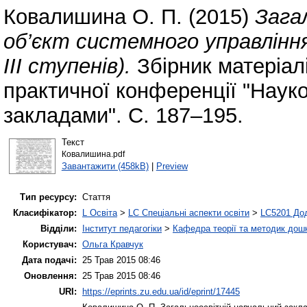
Ковалишина О. П.
(2015)
Зага
об’єкт системного управління
ІІІ ступенів).
Збірник матеріал
практичної конференції "Науко
закладами". С. 187–195.
Текст
Ковалишина.pdf
Завантажити (458kB)
|
Preview
Тип ресурсу:
Стаття
Класифікатор:
L Освіта
>
LC Спеціальні аспекти освіти
>
LC5201 Дод
Відділи:
Інститут педагогіки
>
Кафедра теорії та методик дошк
Користувач:
Ольга Кравчук
Дата подачі:
25 Трав 2015 08:46
Оновлення:
25 Трав 2015 08:46
URI:
https://eprints.zu.edu.ua/id/eprint/17445