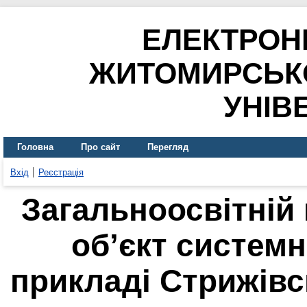
ЕЛЕКТРОН
ЖИТОМИРСЬК
УНІВ
Головна
Про сайт
Перегляд
Вхід
Реєстрація
Загальноосвітній
об’єкт системн
прикладі Стрижівсь