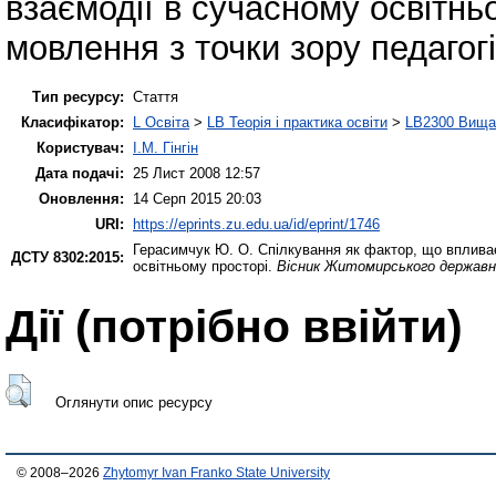
взаємодії в сучасному освітн
мовлення з точки зору педагогі
Тип ресурсу:
Стаття
Класифікатор:
L Освіта
>
LB Теорія і практика освіти
>
LB2300 Вища 
Користувач:
І.М. Гінгін
Дата подачі:
25 Лист 2008 12:57
Оновлення:
14 Серп 2015 20:03
URI:
https://eprints.zu.edu.ua/id/eprint/1746
Герасимчук Ю. О.
Спілкування як фактор, що впливає
ДСТУ 8302:2015:
освітньому просторі.
Вісник Житомирського державно
Дії ​​(потрібно ввійти)
Оглянути опис ресурсу
© 2008–2026
Zhytomyr Ivan Franko State University