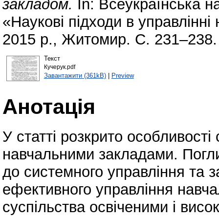
закладом.
In: Всеукраїнська н
«Наукові підходи в управлінні
2015 р., Житомир. С. 231–238.
Текст
Кучерук.pdf
Завантажити (361kB)
|
Preview
Анотація
У статті розкрито особливості
навчальними закладами. Погли
до системного управління та 
ефективного управління навч
суспільства освіченими і вис