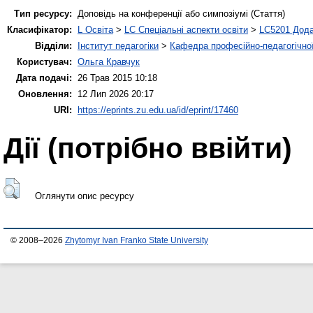
Тип ресурсу:
Доповідь на конференції або симпозіумі (Стаття)
Класифікатор:
L Освіта
>
LC Спеціальні аспекти освіти
>
LC5201 Дода
Відділи:
Інститут педагогіки
>
Кафедра професійно-педагогічної,
Користувач:
Ольга Кравчук
Дата подачі:
26 Трав 2015 10:18
Оновлення:
12 Лип 2026 20:17
URI:
https://eprints.zu.edu.ua/id/eprint/17460
Дії ​​(потрібно ввійти)
Оглянути опис ресурсу
© 2008–2026
Zhytomyr Ivan Franko State University