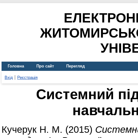
ЕЛЕКТРОН
ЖИТОМИРСЬК
УНІВ
Головна
Про сайт
Перегляд
Вхід
Реєстрація
Системний під
навчаль
Кучерук Н. М.
(2015)
Системни