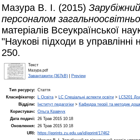
Мазура В. І.
(2015)
Зарубіжний
персоналом загальноосвітньо
матеріалів Всеукраїнської нау
"Наукові підходи в управлінні
250.
Текст
Мазура.pdf
Завантажити (367kB)
|
Preview
Тип ресурсу:
Стаття
Класифікатор:
L Освіта
>
LC Спеціальні аспекти освіти
>
LC5201 Дод
Відділи:
Інститут педагогіки
>
Кафедра теорії та методик дошк
Користувач:
Ольга Кравчук
Дата подачі:
26 Трав 2015 10:18
Оновлення:
26 Трав 2015 10:18
URI:
https://eprints.zu.edu.ua/id/eprint/17462