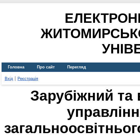
ЕЛЕКТРОН
ЖИТОМИРСЬК
УНІВ
Головна
Про сайт
Перегляд
Вхід
Реєстрація
Зарубіжний та 
управлін
загальноосвітньог