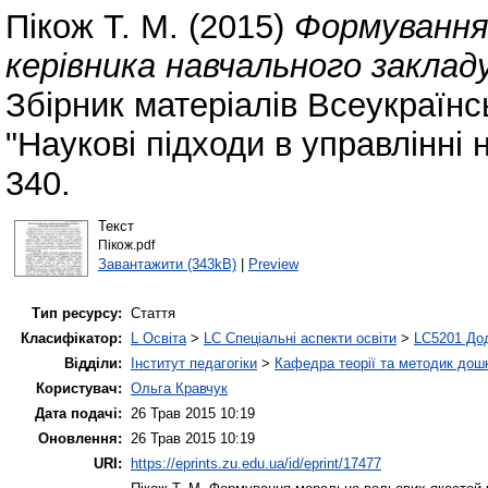
Пікож Т. М.
(2015)
Формування
керівника навчального заклад
Збірник матеріалів Всеукраїнс
"Наукові підходи в управлінні
340.
Текст
Пікож.pdf
Завантажити (343kB)
|
Preview
Тип ресурсу:
Стаття
Класифікатор:
L Освіта
>
LC Спеціальні аспекти освіти
>
LC5201 Дод
Відділи:
Інститут педагогіки
>
Кафедра теорії та методик дошк
Користувач:
Ольга Кравчук
Дата подачі:
26 Трав 2015 10:19
Оновлення:
26 Трав 2015 10:19
URI:
https://eprints.zu.edu.ua/id/eprint/17477