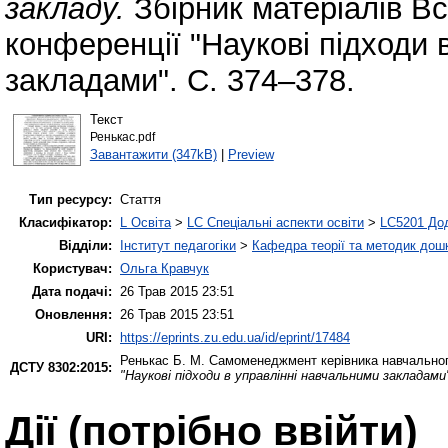
закладу.
Збірник матеріалів Вс
конференції "Наукові підходи 
закладами". С. 374–378.
Текст
Ренькас.pdf
Завантажити (347kB)
|
Preview
Тип ресурсу:
Стаття
Класифікатор:
L Освіта
>
LC Спеціальні аспекти освіти
>
LC5201 Дод
Відділи:
Інститут педагогіки
>
Кафедра теорії та методик дошк
Користувач:
Ольга Кравчук
Дата подачі:
26 Трав 2015 23:51
Оновлення:
26 Трав 2015 23:51
URI:
https://eprints.zu.edu.ua/id/eprint/17484
Ренькас Б. М.
Самоменеджмент керівника навчальног
ДСТУ 8302:2015:
"Наукові підходи в управлінні навчальними закладами
Дії ​​(потрібно ввійти)