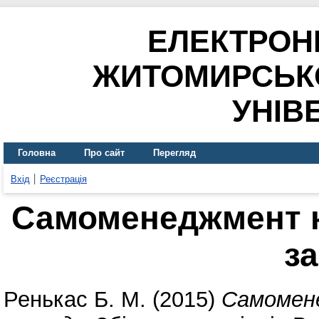
ЕЛЕКТРОН
ЖИТОМИРСЬК
УНІВ
Головна
Про сайт
Перегляд
Вхід
Реєстрація
Самоменеджмент к
з
Ренькас Б. М.
(2015)
Самомене