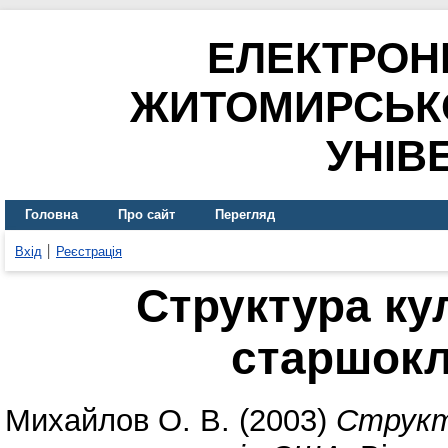
ЕЛЕКТРОН
ЖИТОМИРСЬК
УНІВ
Головна
Про сайт
Перегляд
Вхід
Реєстрація
Структура ку
старшок
Михайлов О. В.
(2003)
Структ