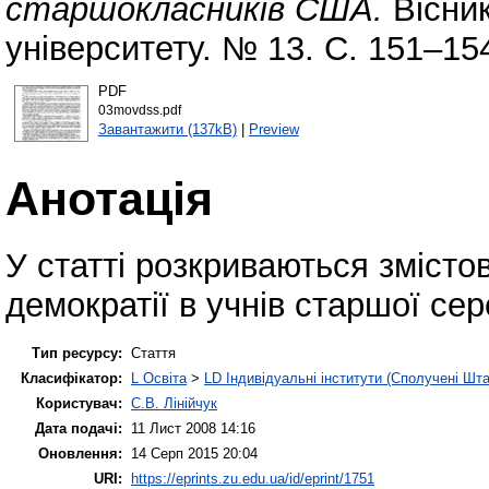
старшокласників США.
Вісник
університету. № 13. С. 151–15
PDF
03movdss.pdf
Завантажити (137kB)
|
Preview
Анотація
У статті розкриваються змісто
демократії в учнів старшої с
Тип ресурсу:
Стаття
Класифікатор:
L Освіта
>
LD Індивідуальні інститути (Сполучені Шта
Користувач:
С.В. Лінійчук
Дата подачі:
11 Лист 2008 14:16
Оновлення:
14 Серп 2015 20:04
URI:
https://eprints.zu.edu.ua/id/eprint/1751