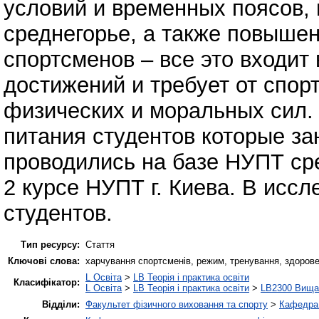
условий и временных поясов, 
среднегорье, а также повыше
спортсменов – все это входит
достижений и требует от спо
физических и моральных сил.
питания студентов которые з
проводились на базе НУПТ сре
2 курсе НУПТ г. Киева. В исс
студентов.
Тип ресурсу:
Стаття
Ключові слова:
харчування спортсменів, режим, тренування, здорове
L Освіта
>
LB Теорія і практика освіти
Класифікатор:
L Освіта
>
LB Теорія і практика освіти
>
LB2300 Вища 
Відділи:
Факультет фізичного виховання та спорту
>
Кафедра 