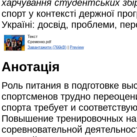
харчування студентських збі
спорт у контексті держної про
Україні: досвід, проблеми, пер
Текст
Єременко.pdf
Завантажити (766kB)
|
Preview
Анотація
Роль питания в подготовке в
спортсменов трудно переоцен
спорта требует и соответству
Повышение тренировочных на
соревновательной деятельнос