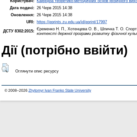
Користувач:
Кафедра теоретико-методичних основ фізичного вихо
Дата подачі:
26 Черв 2015 14:38
Оновлення:
26 Черв 2015 14:38
URI:
https://eprints.zu.edu.ua/id/eprint/17997
Єременко Н. П.
,
Хотенцева О. В.
,
Шпичка Т. О.
Спорти
ДСТУ 8302:2015:
контексті держної програми розвитку фізичної культ
Дії ​​(потрібно ввійти)
Оглянути опис ресурсу
© 2008–2026
Zhytomyr Ivan Franko State University