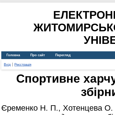
ЕЛЕКТРОН
ЖИТОМИРСЬК
УНІВ
Головна
Про сайт
Перегляд
Вхід
Реєстрація
Спортивне харч
збірн
Єременко Н. П.
,
Хотенцева О. 