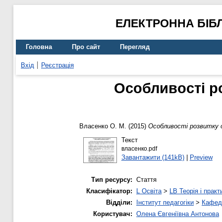
ЕЛЕКТРОННА БІБ
Головна
Про сайт
Перегляд
Вхід
Реєстрація
Особливості р
Власенко О. М.
(2015)
Особливості розвитку о
Текст
власенко.pdf
Завантажити (141kB)
|
Preview
Тип ресурсу:
Стаття
Класифікатор:
L Освіта
>
LB Теорія і практ
Відділи:
Інститут педагогіки
>
Кафедр
Користувач:
Олена Євгеніївна Антонова