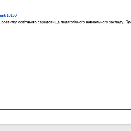
print/18160
 розвитку освітнього середовища педагогічного навчального закладу.
Пр